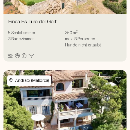
Finca Es Turo del Golf
2
5
Schlafzimmer
350 m
3
Badezimmer
max.
8
Personen
Hunde nicht erlaubt
Zur
Andratx (Mallorca)