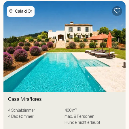
Zur
Cala d'Or
Casa Miraflores
2
4
Schlafzimmer
400 m
4
Badezimmer
max.
8
Personen
Hunde nicht erlaubt