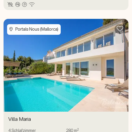
Zur
Portals Nous (Mallorca)
Villa Maria
2
4
Schlafzimmer
280 m