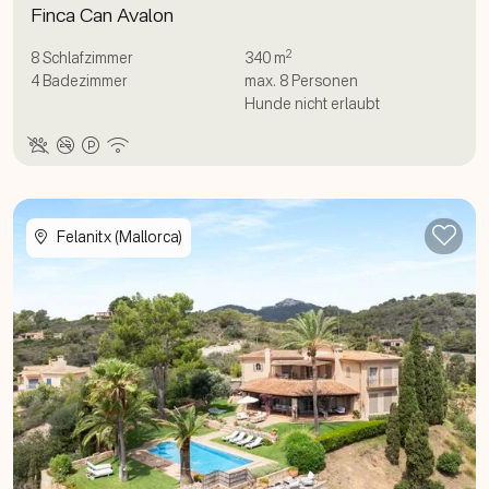
Finca Can Avalon
2
8
Schlafzimmer
340 m
4
Badezimmer
max.
8
Personen
Hunde nicht erlaubt
Zur
Felanitx (Mallorca)