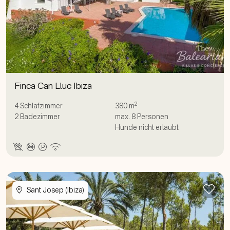
Finca Can Lluc Ibiza
2
4
Schlafzimmer
380 m
2
Badezimmer
max.
8
Personen
Hunde nicht erlaubt
Zur
Sant Josep (Ibiza)