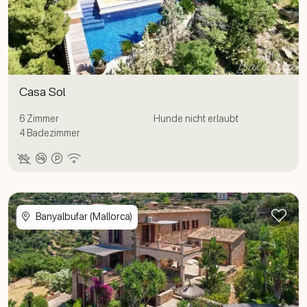
Casa Sol
6
Zimmer
Hunde nicht erlaubt
4
Badezimmer
Zur
Banyalbufar (Mallorca)