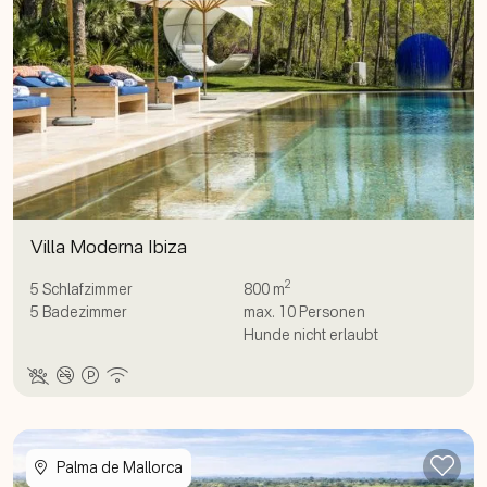
Villa Moderna Ibiza
2
5
Schlafzimmer
800 m
5
Badezimmer
max.
10
Personen
Hunde nicht erlaubt
Zur
Palma de Mallorca