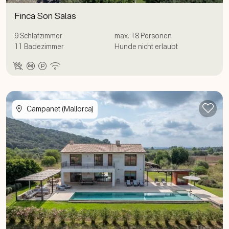
Finca Son Salas
9
Schlafzimmer
max.
18
Personen
11
Badezimmer
Hunde nicht erlaubt
Zur
Campanet (Mallorca)