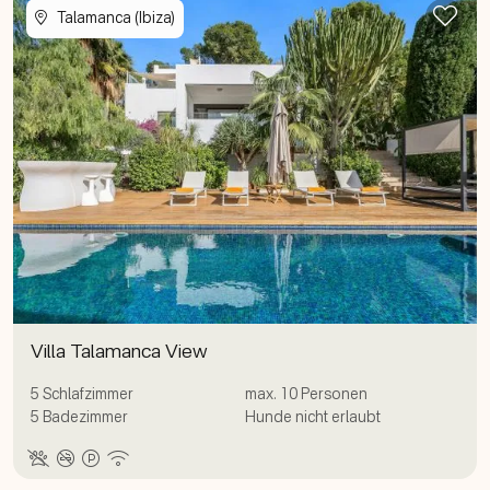
Zur
Talamanca (Ibiza)
Villa Talamanca View
5
Schlafzimmer
max.
10
Personen
5
Badezimmer
Hunde nicht erlaubt