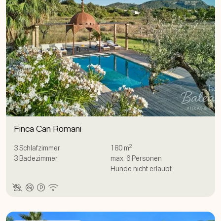
Finca Can Romani
2
3
Schlafzimmer
180 m
3
Badezimmer
max.
6
Personen
Hunde nicht erlaubt