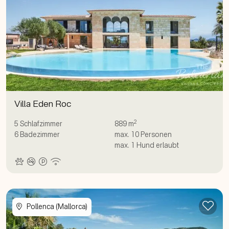
Villa Eden Roc
2
5
Schlafzimmer
889 m
6
Badezimmer
max.
10
Personen
max.
1
Hund erlaubt
Zur
Pollenca (Mallorca)