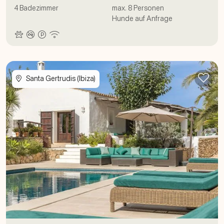
4
Badezimmer
max.
8
Personen
Hunde auf Anfrage
Zur
Santa Gertrudis (Ibiza)