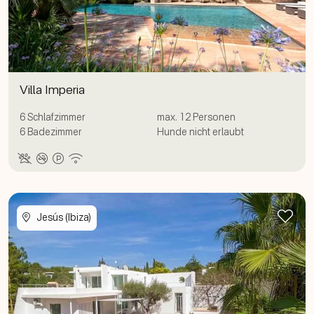
Villa Imperia
6
Schlafzimmer
max.
12
Personen
6
Badezimmer
Hunde nicht erlaubt
Zur
Jesús (Ibiza)