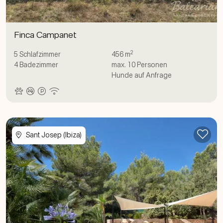
Finca Campanet
2
5
Schlafzimmer
456 m
4
Badezimmer
max.
10
Personen
Hunde auf Anfrage
Zur
Sant Josep (Ibiza)